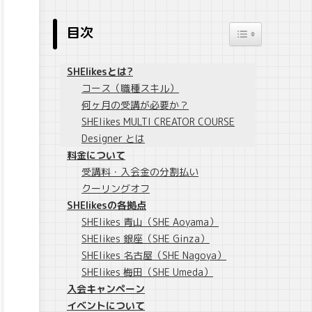
目次
Toggle Table o
SHElikesとは?
コース（職種スキル）
何ヶ月の受講が必要か？
SHElikes MULTI CREATOR COURSE
Designer とは
料金について
受講料・入会金の分割払い
クーリングオフ
SHElikesの各拠点
SHElikes 青山（SHE Aoyama）
SHElikes 銀座（SHE Ginza）
SHElikes 名古屋（SHE Nagoya）
SHElikes 梅田（SHE Umeda）
入会キャンペーン
イベントについて