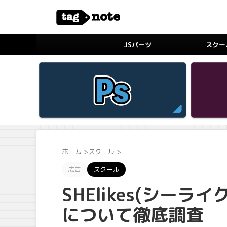
JSパーツ
スクー
ホーム
>
スクール
>
広告
スクール
SHElikes(シー
について徹底調査