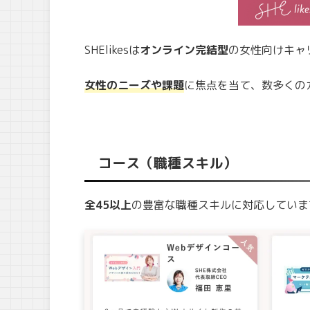
SHElikesは
オンライン完結型
の女性向けキャ
女性のニーズ
や課題
に焦点を当て、数多くの
コース（職種スキル）
全
45
以上
の豊富な職種スキルに対応していま